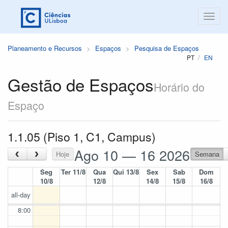
Planeamento e Recursos
Espaços
Pesquisa de Espaços
PT
EN
Gestão de Espaços
Horário do
Espaço
1.1.05 (Piso 1, C1, Campus)
Ago 10 — 16 2026
‹
›
Hoje
Semana
Seg
Ter 11/8
Qua
Qui 13/8
Sex
Sab
Dom
10/8
12/8
14/8
15/8
16/8
all-day
8:00