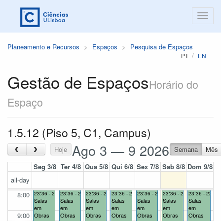
Planeamento e Recursos
Espaços
Pesquisa de Espaços
PT
EN
Gestão de Espaços
Horário do
Espaço
1.5.12 (Piso 5, C1, Campus)
Ago 3 — 9 2026
‹
›
Hoje
Semana
Mês
Seg 3/8
Ter 4/8
Qua 5/8
Qui 6/8
Sex 7/8
Sab 8/8
Dom 9/8
all-day
8:00
23:36 - 22:59
23:36 - 22:59
23:36 - 22:59
23:36 - 22:59
23:36 - 22:59
23:36 - 22:59
23:36 - 22:59
Salas
Salas
Salas
Salas
Salas
Salas
Salas
em
em
em
em
em
em
em
9:00
Obras
Obras
Obras
Obras
Obras
Obras
Obras