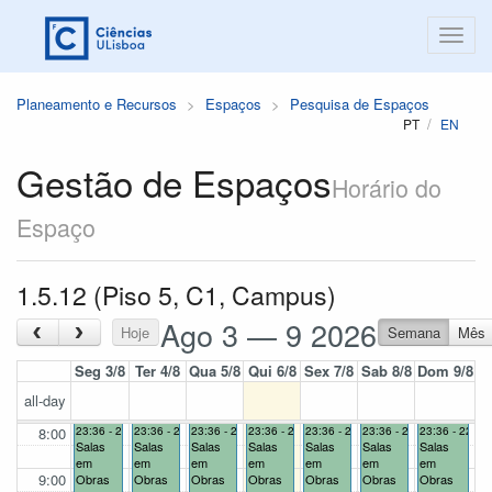
Planeamento e Recursos
Espaços
Pesquisa de Espaços
PT
EN
Gestão de Espaços
Horário do
Espaço
1.5.12 (Piso 5, C1, Campus)
Ago 3 — 9 2026
‹
›
Hoje
Semana
Mês
Seg 3/8
Ter 4/8
Qua 5/8
Qui 6/8
Sex 7/8
Sab 8/8
Dom 9/8
all-day
8:00
23:36 - 22:59
23:36 - 22:59
23:36 - 22:59
23:36 - 22:59
23:36 - 22:59
23:36 - 22:59
23:36 - 22:59
Salas
Salas
Salas
Salas
Salas
Salas
Salas
em
em
em
em
em
em
em
9:00
Obras
Obras
Obras
Obras
Obras
Obras
Obras