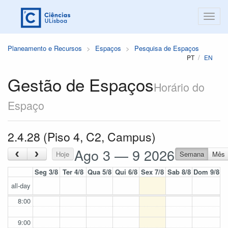
Planeamento e Recursos
Espaços
Pesquisa de Espaços
PT
EN
Gestão de Espaços
Horário do
Espaço
2.4.28 (Piso 4, C2, Campus)
Ago 3 — 9 2026
‹
›
Hoje
Semana
Mês
Seg 3/8
Ter 4/8
Qua 5/8
Qui 6/8
Sex 7/8
Sab 8/8
Dom 9/8
all-day
8:00
9:00