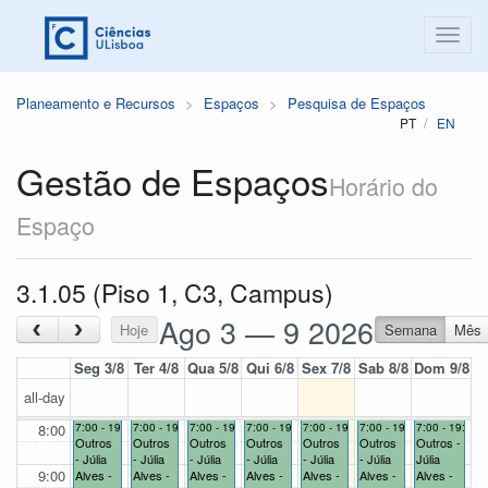
Planeamento e Recursos
Espaços
Pesquisa de Espaços
PT
EN
Gestão de Espaços
Horário do
Espaço
3.1.05 (Piso 1, C3, Campus)
Ago 3 — 9 2026
‹
›
Hoje
Semana
Mês
Seg 3/8
Ter 4/8
Qua 5/8
Qui 6/8
Sex 7/8
Sab 8/8
Dom 9/8
all-day
8:00
7:00 - 19:00
7:00 - 19:00
7:00 - 19:00
7:00 - 19:00
7:00 - 19:00
7:00 - 19:00
7:00 - 19:00
Outros
Outros
Outros
Outros
Outros
Outros
Outros -
- Júlia
- Júlia
- Júlia
- Júlia
- Júlia
- Júlia
Júlia
9:00
Alves -
Alves -
Alves -
Alves -
Alves -
Alves -
Alves -