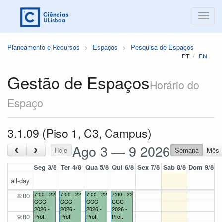
Planeamento e Recursos
Espaços
Pesquisa de Espaços
PT
EN
Gestão de Espaços
Horário do
Espaço
3.1.09 (Piso 1, C3, Campus)
Ago 3 — 9 2026
‹
›
Hoje
Semana
Mês
Seg 3/8
Ter 4/8
Qua 5/8
Qui 6/8
Sex 7/8
Sab 8/8
Dom 9/8
all-day
8:00
7:00 - 22:00
7:00 - 22:00
7:00 - 22:00
7:00 - 22:00
CCC
CCC
CCC
CCC
2026 -
2026 -
2026 -
2026 -
9:00
Prof.
Prof.
Prof.
Prof.