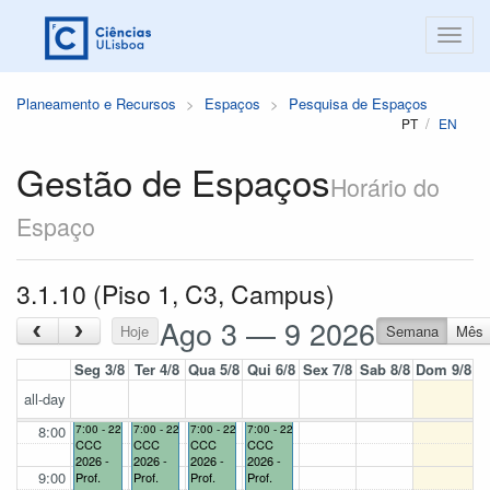
Planeamento e Recursos
Espaços
Pesquisa de Espaços
PT
EN
Gestão de Espaços
Horário do
Espaço
3.1.10 (Piso 1, C3, Campus)
Ago 3 — 9 2026
‹
›
Hoje
Semana
Mês
Seg 3/8
Ter 4/8
Qua 5/8
Qui 6/8
Sex 7/8
Sab 8/8
Dom 9/8
all-day
8:00
7:00 - 22:00
7:00 - 22:00
7:00 - 22:00
7:00 - 22:00
CCC
CCC
CCC
CCC
2026 -
2026 -
2026 -
2026 -
9:00
Prof.
Prof.
Prof.
Prof.