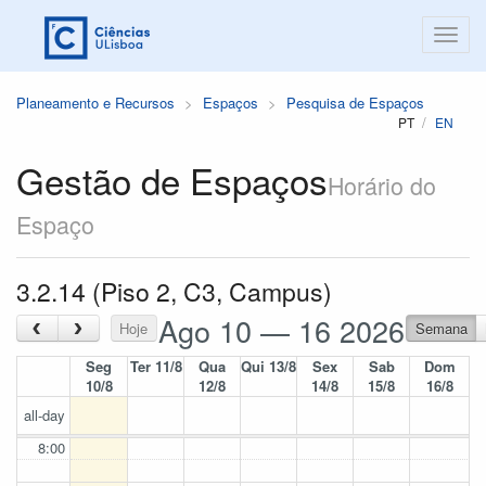
Planeamento e Recursos
Espaços
Pesquisa de Espaços
PT
EN
Gestão de Espaços
Horário do
Espaço
3.2.14 (Piso 2, C3, Campus)
Ago 10 — 16 2026
‹
›
Hoje
Semana
Seg
Ter 11/8
Qua
Qui 13/8
Sex
Sab
Dom
10/8
12/8
14/8
15/8
16/8
all-day
8:00