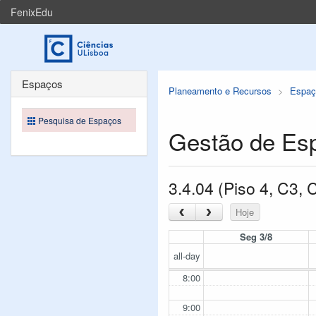
FenixEdu
Espaços
Planeamento e Recursos
Espaç
Pesquisa de Espaços
Gestão de Es
3.4.04 (Piso 4, C3,
‹
›
Hoje
Seg 3/8
all-day
8:00
9:00