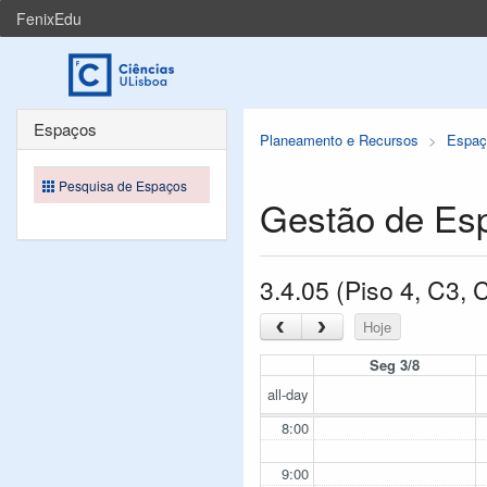
FenixEdu
Espaços
Planeamento e Recursos
Espaç
Pesquisa de Espaços
Gestão de Es
3.4.05 (Piso 4, C3,
‹
›
Hoje
Seg 3/8
all-day
8:00
9:00