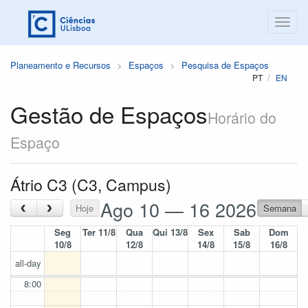
Planeamento e Recursos
Espaços
Pesquisa de Espaços
PT
EN
Gestão de Espaços
Horário do
Espaço
Átrio C3 (C3, Campus)
Ago 10 — 16 2026
‹
›
Hoje
Semana
Seg
Ter 11/8
Qua
Qui 13/8
Sex
Sab
Dom
10/8
12/8
14/8
15/8
16/8
all-day
8:00