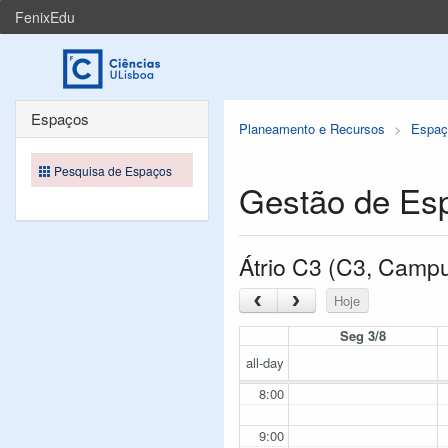
FenixEdu
Espaços
Planeamento e Recursos
Espaç
Pesquisa de Espaços
Gestão de Es
Átrio C3 (C3, Camp
‹
›
Hoje
Seg 3/8
all-day
8:00
9:00