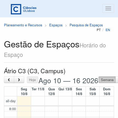
Planeamento e Recursos
Espaços
Pesquisa de Espaços
PT
EN
Gestão de Espaços
Horário do
Espaço
Átrio C3 (C3, Campus)
Ago 10 — 16 2026
‹
›
Hoje
Semana
Seg
Ter 11/8
Qua
Qui 13/8
Sex
Sab
Dom
10/8
12/8
14/8
15/8
16/8
all-day
8:00