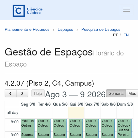
Planeamento e Recursos
Espaços
Pesquisa de Espaços
PT
EN
Gestão de Espaços
Horário do
Espaço
4.2.07 (Piso 2, C4, Campus)
Ago 3 — 9 2026
‹
›
Hoje
Semana
Mês
Seg 3/8
Ter 4/8
Qua 5/8
Qui 6/8
Sex 7/8
Sab 8/8
Dom 9/8
all-day
8:00
7:00 - 19:00
7:00 - 19:00
7:00 - 19:00
7:00 - 19:00
7:00 - 19:00
7:00 - 19:00
7:00 - 19:00
Outros
Outros
Outros
Outros
Outros
Outros
Outros -
-
-
-
-
-
-
Susana
9:00
Susana
Susana
Susana
Susana
Susana
Susana
Pereira -