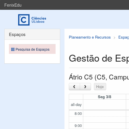
FenixEdu
Espaços
Planeamento e Recursos
Espaç
Pesquisa de Espaços
Gestão de Es
Átrio C5 (C5, Camp
‹
›
Hoje
Seg 3/8
all-day
8:00
9:00