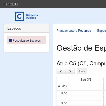
FenixEdu
Espaços
Planeamento e Recursos
Espaç
Pesquisa de Espaços
Gestão de Es
Átrio C5 (C5, Camp
‹
›
Hoje
Seg 3/8
all-day
8:00
9:00