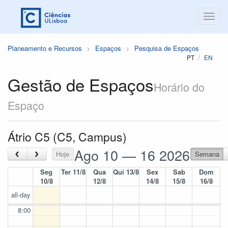
Planeamento e Recursos
Espaços
Pesquisa de Espaços
PT
EN
Gestão de Espaços
Horário do
Espaço
Átrio C5 (C5, Campus)
Ago 10 — 16 2026
‹
›
Hoje
Semana
Seg
Ter 11/8
Qua
Qui 13/8
Sex
Sab
Dom
10/8
12/8
14/8
15/8
16/8
all-day
8:00