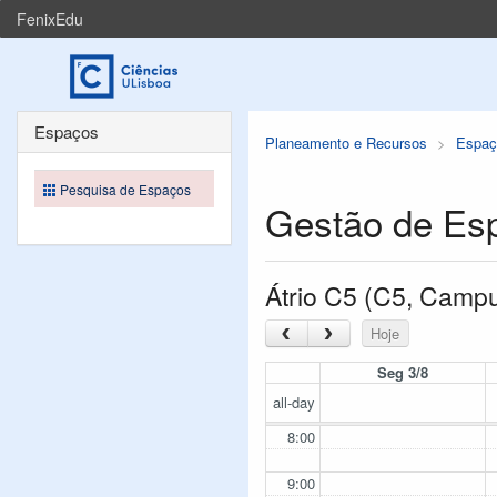
FenixEdu
Espaços
Planeamento e Recursos
Espaç
Pesquisa de Espaços
Gestão de Es
Átrio C5 (C5, Camp
‹
›
Hoje
Seg 3/8
all-day
8:00
9:00