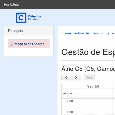
FenixEdu
Espaços
Planeamento e Recursos
Espaç
Pesquisa de Espaços
Gestão de Es
Átrio C5 (C5, Camp
‹
›
Hoje
Seg 3/8
all-day
8:00
9:00