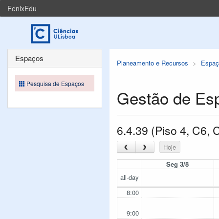
FenixEdu
Espaços
Planeamento e Recursos
Espaç
Pesquisa de Espaços
Gestão de Es
6.4.39 (Piso 4, C6,
‹
›
Hoje
Seg 3/8
all-day
8:00
9:00