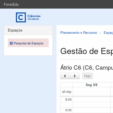
FenixEdu
Espaços
Planeamento e Recursos
Espaç
Pesquisa de Espaços
Gestão de Es
Átrio C6 (C6, Camp
‹
›
Hoje
Seg 3/8
all-day
8:00
9:00