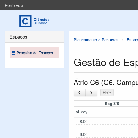
FenixEdu
Espaços
Planeamento e Recursos
Espaç
Pesquisa de Espaços
Gestão de Es
Átrio C6 (C6, Camp
‹
›
Hoje
Seg 3/8
all-day
8:00
9:00