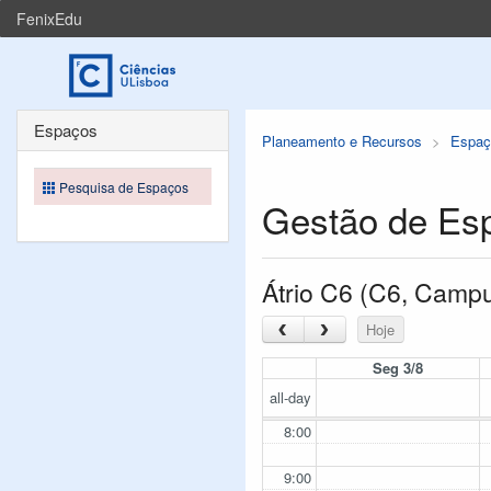
FenixEdu
Espaços
Planeamento e Recursos
Espaç
Pesquisa de Espaços
Gestão de Es
Átrio C6 (C6, Camp
‹
›
Hoje
Seg 3/8
all-day
8:00
9:00