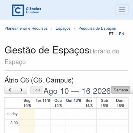
Planeamento e Recursos
Espaços
Pesquisa de Espaços
PT
EN
Gestão de Espaços
Horário do
Espaço
Átrio C6 (C6, Campus)
Ago 10 — 16 2026
‹
›
Hoje
Semana
Seg
Ter 11/8
Qua
Qui 13/8
Sex
Sab
Dom
10/8
12/8
14/8
15/8
16/8
all-day
8:00