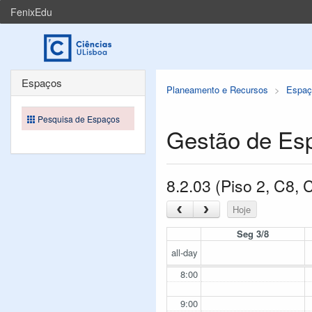
FenixEdu
Espaços
Planeamento e Recursos
Espaç
Pesquisa de Espaços
Gestão de Es
8.2.03 (Piso 2, C8,
‹
›
Hoje
Seg 3/8
all-day
8:00
9:00