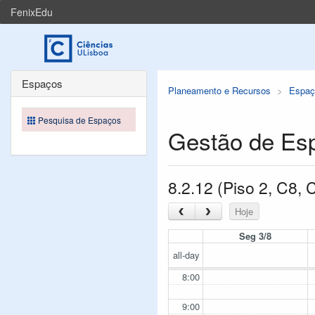
FenixEdu
Espaços
Planeamento e Recursos
Espaç
Pesquisa de Espaços
Gestão de Es
8.2.12 (Piso 2, C8,
‹
›
Hoje
Seg 3/8
all-day
8:00
9:00