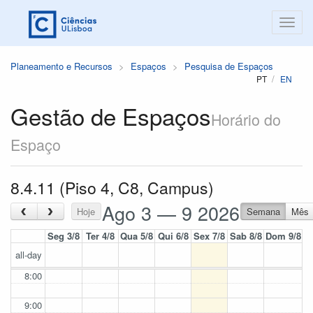
Planeamento e Recursos
Espaços
Pesquisa de Espaços
PT
EN
Gestão de Espaços
Horário do
Espaço
8.4.11 (Piso 4, C8, Campus)
Ago 3 — 9 2026
‹
›
Hoje
Semana
Mês
Seg 3/8
Ter 4/8
Qua 5/8
Qui 6/8
Sex 7/8
Sab 8/8
Dom 9/8
all-day
8:00
9:00