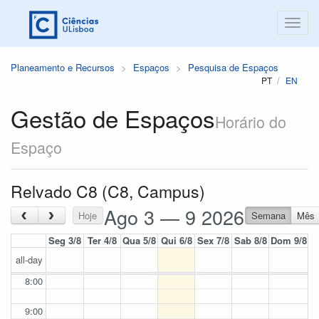
Planeamento e Recursos
Espaços
Pesquisa de Espaços
PT
EN
Gestão de Espaços
Horário do
Espaço
Relvado C8 (C8, Campus)
Ago 3 — 9 2026
‹
›
Hoje
Semana
Mês
Seg 3/8
Ter 4/8
Qua 5/8
Qui 6/8
Sex 7/8
Sab 8/8
Dom 9/8
all-day
8:00
9:00