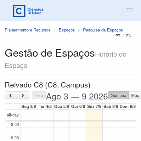
Planeamento e Recursos
Espaços
Pesquisa de Espaços
PT
EN
Gestão de Espaços
Horário do
Espaço
Relvado C8 (C8, Campus)
Ago 3 — 9 2026
‹
›
Hoje
Semana
Mês
Seg 3/8
Ter 4/8
Qua 5/8
Qui 6/8
Sex 7/8
Sab 8/8
Dom 9/8
all-day
8:00
9:00