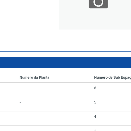
Número da Planta
Número de Sub Espa
-
6
-
5
-
4
-
1