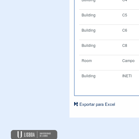
Building
C5
Building
C6
Building
C8
Room
Campo
Building
INETI
Exportar para Excel