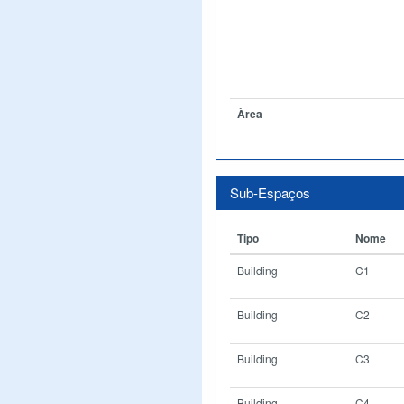
Àrea
Sub-Espaços
Tipo
Nome
Building
C1
Building
C2
Building
C3
Building
C4