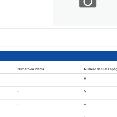
Número da Planta
Número de Sub Espa
-
6
-
5
-
4
-
1