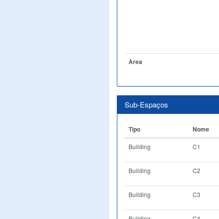
Àrea
Sub-Espaços
Tipo
Nome
Building
C1
Building
C2
Building
C3
Building
C4