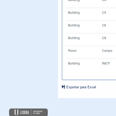
Building
C5
Building
C6
Building
C8
Room
Campo
Building
INETI
Exportar para Excel