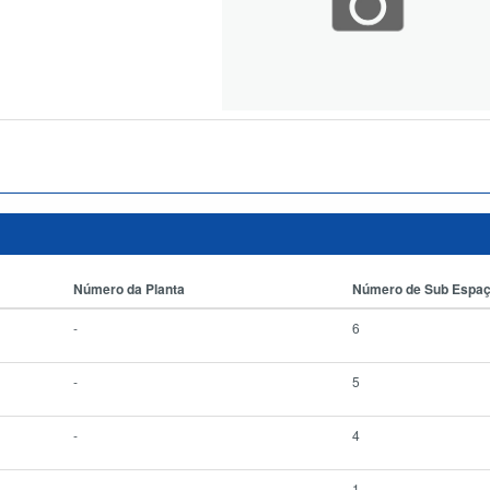
Número da Planta
Número de Sub Espa
-
6
-
5
-
4
-
1