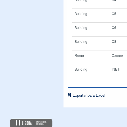
Building
C5
Building
C6
Building
C8
Room
Campo
Building
INETI
Exportar para Excel