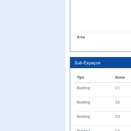
Àrea
Sub-Espaços
Tipo
Nome
Building
C1
Building
C2
Building
C3
Building
C4