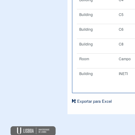
Building
C5
Building
C6
Building
C8
Room
Campo
Building
INETI
Exportar para Excel