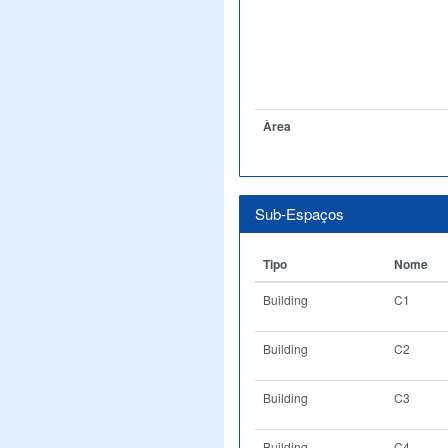
Àrea
Sub-Espaços
Tipo
Nome
Building
C1
Building
C2
Building
C3
Building
C4