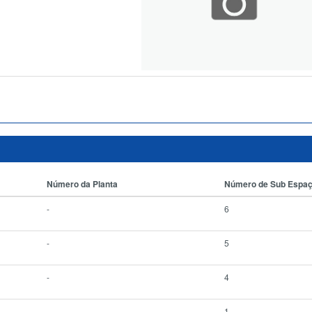
Número da Planta
Número de Sub Espa
-
6
-
5
-
4
-
1