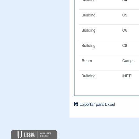
Building
C5
Building
C6
Building
C8
Room
Campo
Building
INETI
Exportar para Excel