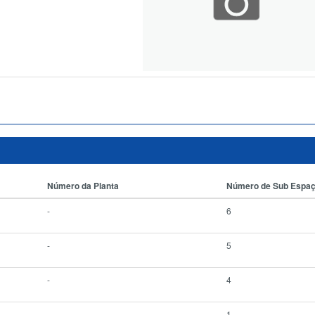
Número da Planta
Número de Sub Espa
-
6
-
5
-
4
-
1