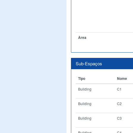
Àrea
Sub-Espaços
Tipo
Nome
Building
C1
Building
C2
Building
C3
Building
C4