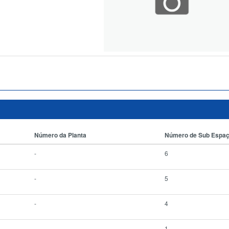
Número da Planta
Número de Sub Espa
-
6
-
5
-
4
-
1