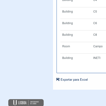
Building
C5
Building
C6
Building
C8
Room
Campo
Building
INETI
Exportar para Excel