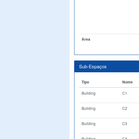
Àrea
Sub-Espaços
Tipo
Nome
Building
C1
Building
C2
Building
C3
Building
C4