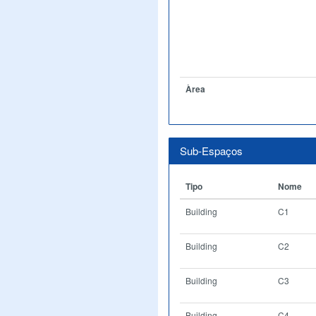
Àrea
Sub-Espaços
Tipo
Nome
Building
C1
Building
C2
Building
C3
Building
C4