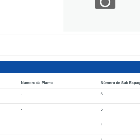
Número da Planta
Número de Sub Espa
-
6
-
5
-
4
-
1