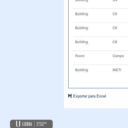
Building
C5
Building
C6
Building
C8
Room
Campo
Building
INETI
Exportar para Excel