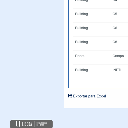
Building
C5
Building
C6
Building
C8
Room
Campo
Building
INETI
Exportar para Excel