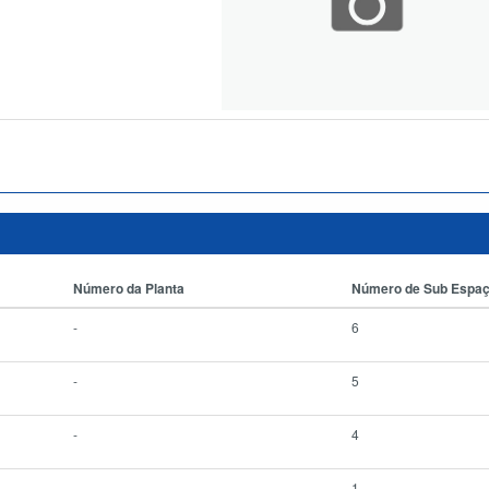
Número da Planta
Número de Sub Espa
-
6
-
5
-
4
-
1