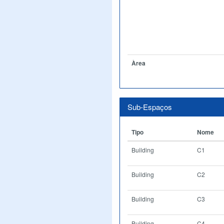
Àrea
Sub-Espaços
Tipo
Nome
Building
C1
Building
C2
Building
C3
Building
C4