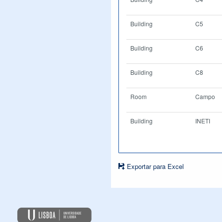
Building
C5
Building
C6
Building
C8
Room
Campo
Building
INETI
Exportar para Excel