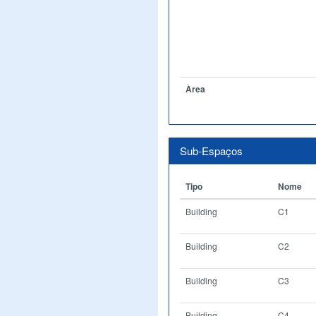
Àrea
Sub-Espaços
Tipo
Nome
Building
C1
Building
C2
Building
C3
Building
C4