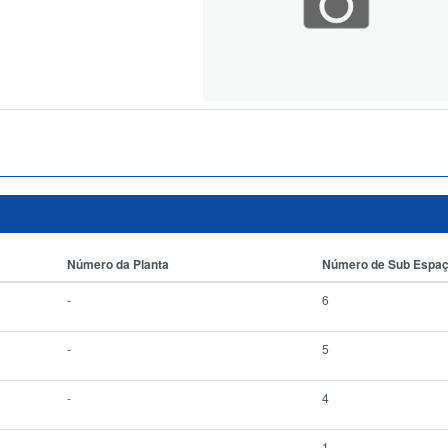
Número da Planta
Número de Sub Espa
-
6
-
5
-
4
-
1