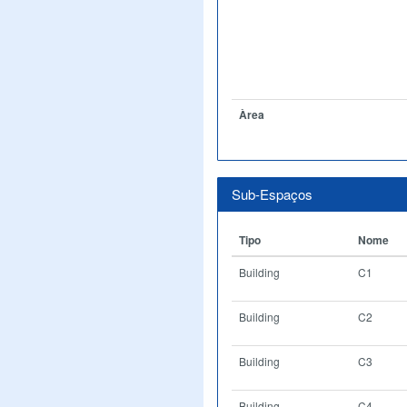
Àrea
Sub-Espaços
Tipo
Nome
Building
C1
Building
C2
Building
C3
Building
C4