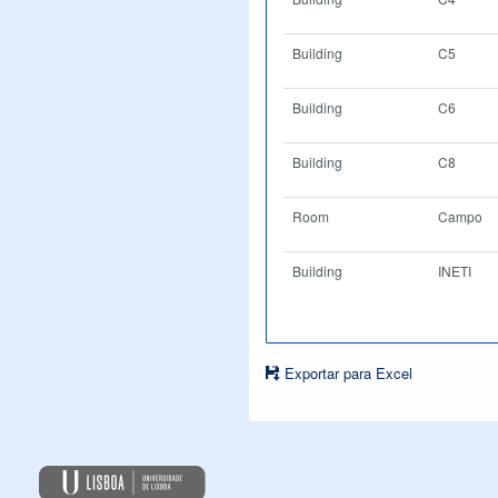
Building
C5
Building
C6
Building
C8
Room
Campo
Building
INETI
Exportar para Excel