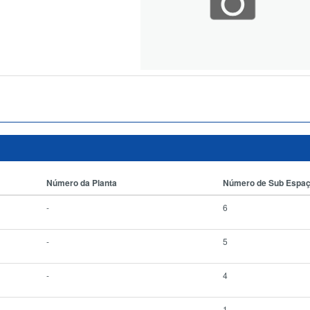
Número da Planta
Número de Sub Espa
-
6
-
5
-
4
-
1