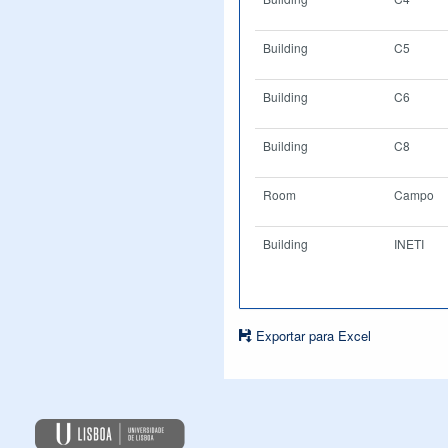
Building
C5
Building
C6
Building
C8
Room
Campo
Building
INETI
Exportar para Excel