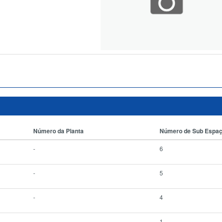
Número da Planta
Número de Sub Espa
-
6
-
5
-
4
-
1