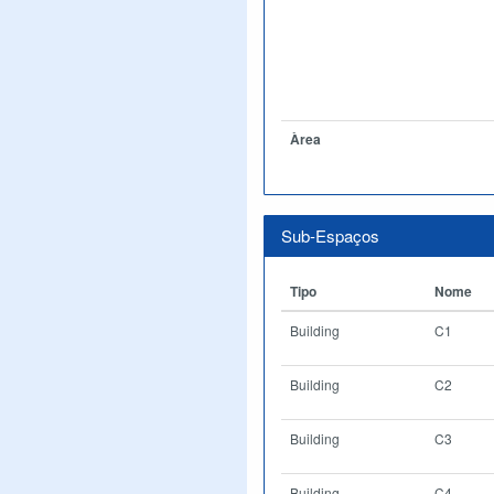
Àrea
Sub-Espaços
Tipo
Nome
Building
C1
Building
C2
Building
C3
Building
C4