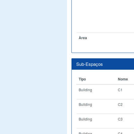
Àrea
Sub-Espaços
Tipo
Nome
Building
C1
Building
C2
Building
C3
Building
C4