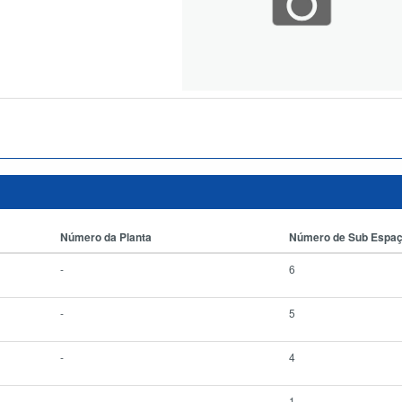
Número da Planta
Número de Sub Espa
-
6
-
5
-
4
-
1