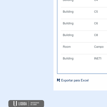
Building
C5
Building
C6
Building
C8
Room
Campo
Building
INETI
Exportar para Excel