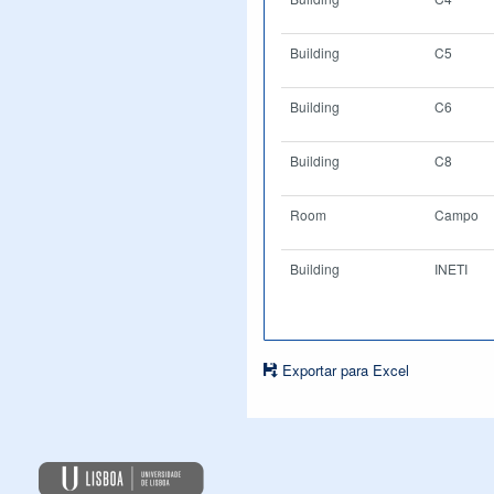
Building
C5
Building
C6
Building
C8
Room
Campo
Building
INETI
Exportar para Excel