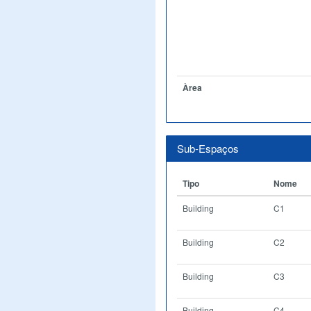
Àrea
Sub-Espaços
Tipo
Nome
Building
C1
Building
C2
Building
C3
Building
C4