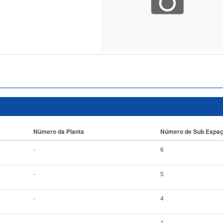
Número da Planta
Número de Sub Espa
-
6
-
5
-
4
-
1