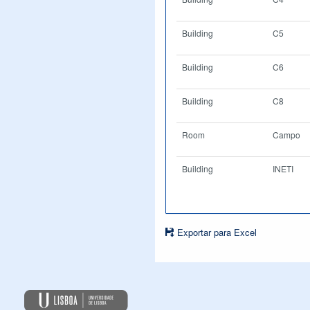
Building
C5
Building
C6
Building
C8
Room
Campo
Building
INETI
Exportar para Excel