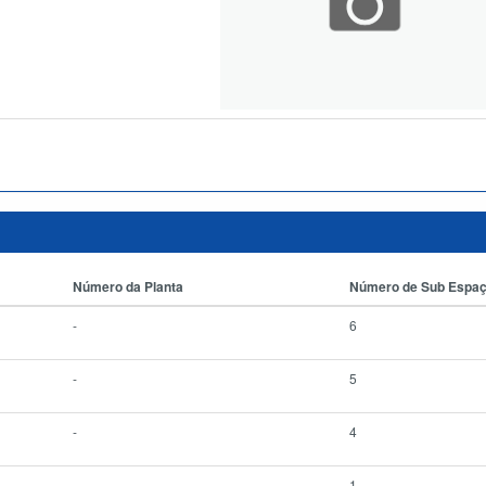
Número da Planta
Número de Sub Espa
-
6
-
5
-
4
-
1