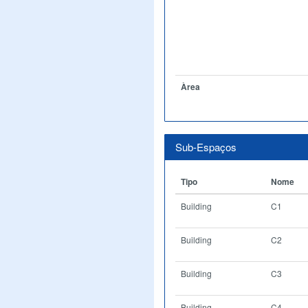
Àrea
Sub-Espaços
Tipo
Nome
Building
C1
Building
C2
Building
C3
Building
C4