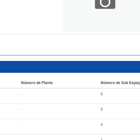
Número da Planta
Número de Sub Espa
-
6
-
5
-
4
-
1