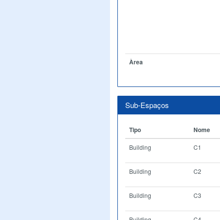
Àrea
Sub-Espaços
Tipo
Nome
Building
C1
Building
C2
Building
C3
Building
C4