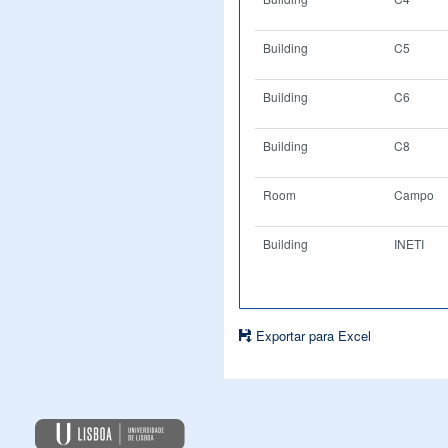
Building
C5
Building
C6
Building
C8
Room
Campo
Building
INETI
Exportar para Excel