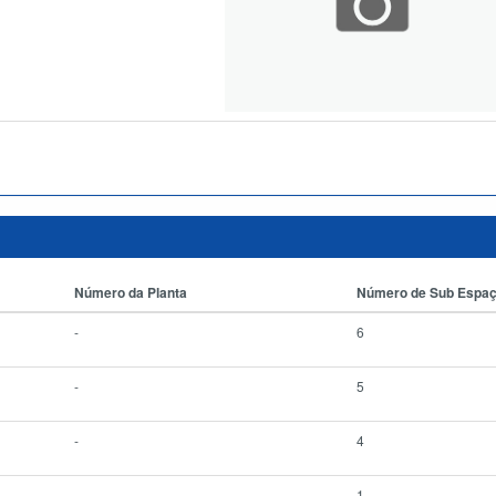
Número da Planta
Número de Sub Espa
-
6
-
5
-
4
-
1