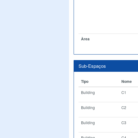
Àrea
Sub-Espaços
Tipo
Nome
Building
C1
Building
C2
Building
C3
Building
C4