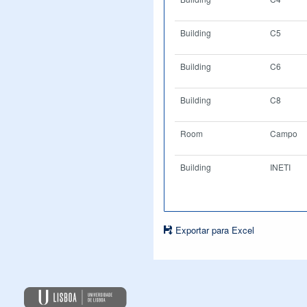
Building
C5
Building
C6
Building
C8
Room
Campo
Building
INETI
Exportar para Excel