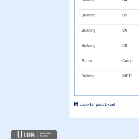
Building
C5
Building
C6
Building
C8
Room
Campo
Building
INETI
Exportar para Excel