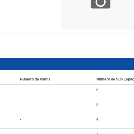
Número da Planta
Número de Sub Espa
-
6
-
5
-
4
-
1