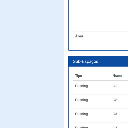
Àrea
Sub-Espaços
Tipo
Nome
Building
C1
Building
C2
Building
C3
Building
C4