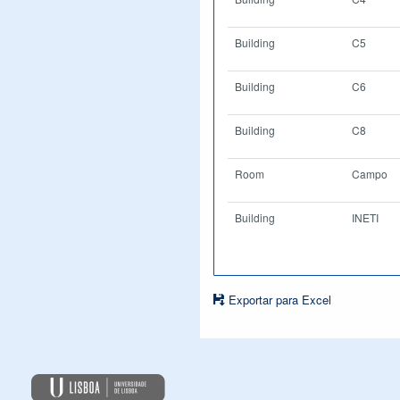
Building
C5
Building
C6
Building
C8
Room
Campo
Building
INETI
Exportar para Excel