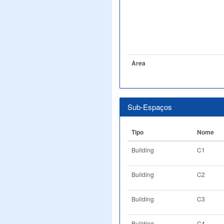
Àrea
Sub-Espaços
Tipo
Nome
Building
C1
Building
C2
Building
C3
Building
C4