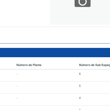
Número da Planta
Número de Sub Espa
-
6
-
5
-
4
-
1