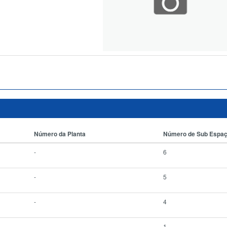
Número da Planta
Número de Sub Espa
-
6
-
5
-
4
-
1