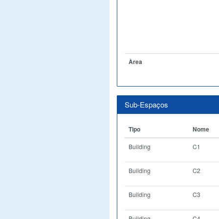
Àrea
Sub-Espaços
Tipo
Nome
Building
C1
Building
C2
Building
C3
Building
C4