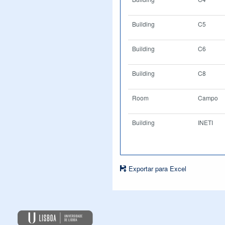
Building
C5
Building
C6
Building
C8
Room
Campo
Building
INETI
Exportar para Excel