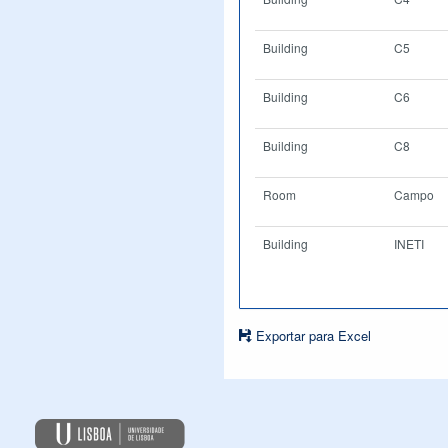
Building
C5
Building
C6
Building
C8
Room
Campo
Building
INETI
Exportar para Excel