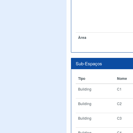
Àrea
Sub-Espaços
Tipo
Nome
Building
C1
Building
C2
Building
C3
Building
C4