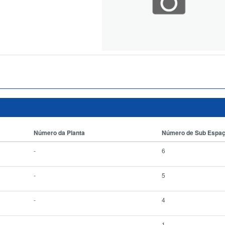
Número da Planta
Número de Sub Espa
-
6
-
5
-
4
-
1