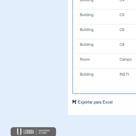
Building
C5
Building
C6
Building
C8
Room
Campo
Building
INETI
Exportar para Excel