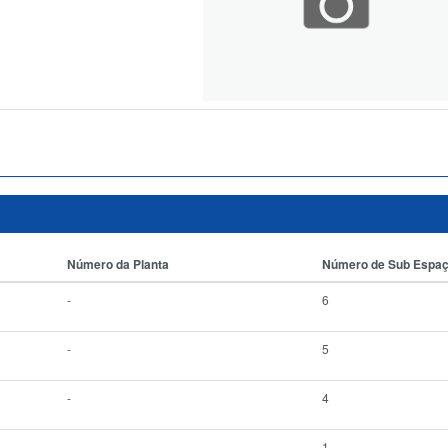
Número da Planta
Número de Sub Espa
-
6
-
5
-
4
-
1