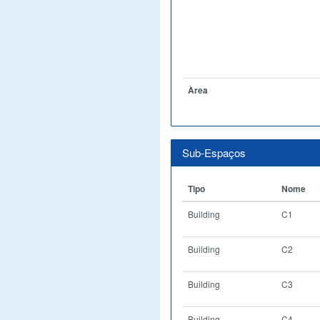
Àrea
Sub-Espaços
Tipo
Nome
Building
C1
Building
C2
Building
C3
Building
C4